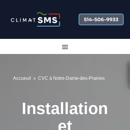
514-506-9933
Accueuil
CVC à Notre-Dame-des-Prairies
9
Installation
et